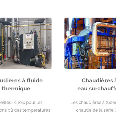
udières à fluide
Chaudières 
thermique
eau surchauf
eilleur choix pour les
Les chaudières à tube
ions où des températures
chaude de la série