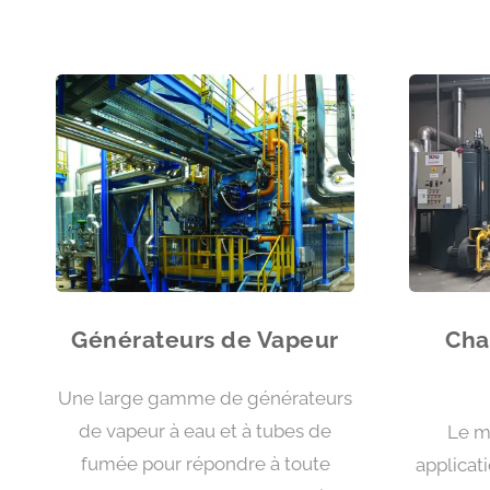
Générateurs de Vapeur
Cha
Une large gamme de générateurs
de vapeur à eau et à tubes de
Le m
fumée pour répondre à toute
applicat