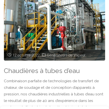
de
fumée
–
Série
FT"
12 octobre 2022
Générateurs de Vapeur
Chaudières à tubes d’eau
Combinaison parfaite de technologies de transfert de
chaleur, de soudage et de conception d’appareils à
pression, nos chaudières industrielles à tubes d’eau sont
le résultat de plus de 40 ans d’expérience dans les
secteurs de l’industrie, de la pétrochimie et de la