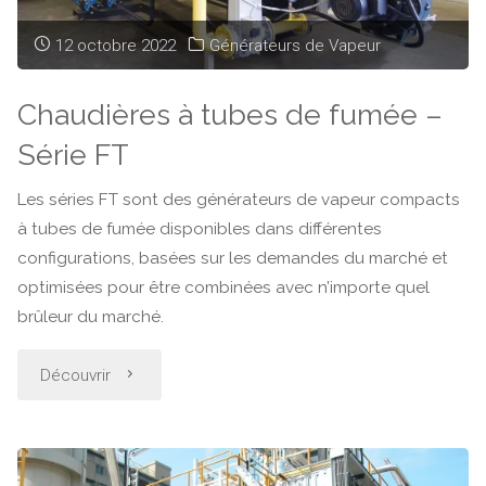
SG"
12 octobre 2022
Générateurs de Vapeur
Chaudières à tubes de fumée –
Série FT
Les séries FT sont des générateurs de vapeur compacts
à tubes de fumée disponibles dans différentes
configurations, basées sur les demandes du marché et
optimisées pour être combinées avec n’importe quel
brûleur du marché.
"Chaudières
Découvrir
à
tubes