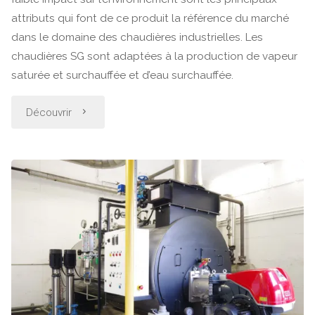
attributs qui font de ce produit la référence du marché
dans le domaine des chaudières industrielles. Les
chaudières SG sont adaptées à la production de vapeur
saturée et surchauffée et d’eau surchauffée.
"Chaudières
Découvrir
à
tubes
de
fumée
–
Série