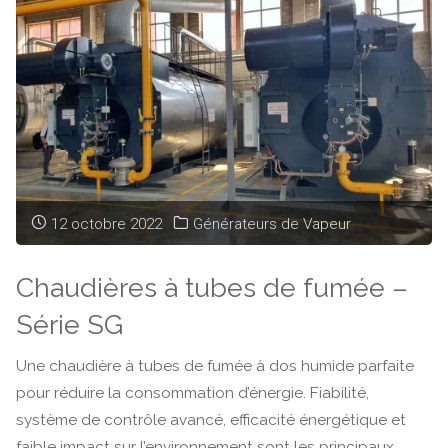
instantanée"
12 octobre 2022
Générateurs de Vapeur
Chaudières à tubes de fumée –
Série SG
Une chaudière à tubes de fumée à dos humide parfaite
pour réduire la consommation d’énergie. Fiabilité,
système de contrôle avancé, efficacité énergétique et
faible impact sur l’environnement sont les principaux