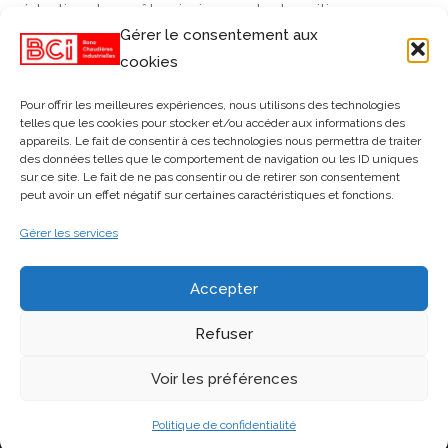
réduction des coûts, ainsi que votre transition vers une
Gérer le consentement aux
« usine intelligente » (Industrie 4.0).
cookies
"Contrôles
Découvrir
Pour offrir les meilleures expériences, nous utilisons des technologies
telles que les cookies pour stocker et/ou accéder aux informations des
&
appareils. Le fait de consentir à ces technologies nous permettra de traiter
des données telles que le comportement de navigation ou les ID uniques
Connectivité"
sur ce site. Le fait de ne pas consentir ou de retirer son consentement
peut avoir un effet négatif sur certaines caractéristiques et fonctions.
Gérer les services
Politique de confidentialité
Nous contacter
Accepter
Refuser
©2026 BCI Bono Chaudières Industrielles
Voir les préférences
Développé par
YAOSTUDIO
Politique de confidentialité